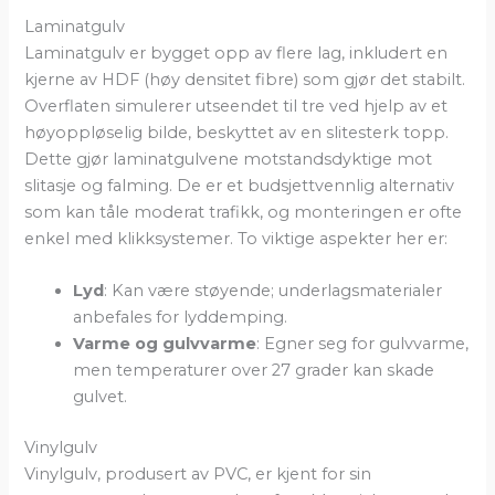
Laminatgulv
Laminatgulv er bygget opp av flere lag, inkludert en
kjerne av HDF (høy densitet fibre) som gjør det stabilt.
Overflaten simulerer utseendet til tre ved hjelp av et
høyoppløselig bilde, beskyttet av en slitesterk topp.
Dette gjør laminatgulvene motstandsdyktige mot
slitasje og falming. De er et budsjettvennlig alternativ
som kan tåle moderat trafikk, og monteringen er ofte
enkel med klikksystemer. To viktige aspekter her er:
Lyd
: Kan være støyende; underlagsmaterialer
anbefales for lyddemping.
Varme og gulvvarme
: Egner seg for gulvvarme,
men temperaturer over 27 grader kan skade
gulvet.
Vinylgulv
Vinylgulv, produsert av PVC, er kjent for sin