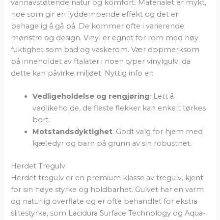
vannavstøtende natur og komfort. Materialet er mykt,
noe som gir en lyddempende effekt og det er
behagelig å gå på. De kommer ofte i varierende
mønstre og design. Vinyl er egnet for rom med høy
fuktighet som bad og vaskerom. Vær oppmerksom
på inneholdet av ftalater i noen typer vinylgulv, da
dette kan påvirke miljøet. Nyttig info er:
Vedligeholdelse og rengjøring
: Lett å
vedlikeholde, de fleste flekker kan enkelt tørkes
bort.
Motstandsdyktighet
: Godt valg for hjem med
kjæledyr og barn på grunn av sin robusthet.
Herdet Tregulv
Herdet tregulv er en premium klasse av tregulv, kjent
for sin høye styrke og holdbarhet. Gulvet har en varm
og naturlig overflate og er ofte behandlet for ekstra
slitestyrke, som Lacidura Surface Technology og Aqua-