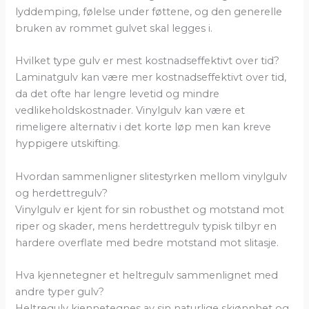
lyddemping, følelse under føttene, og den generelle
bruken av rommet gulvet skal legges i.
Hvilket type gulv er mest kostnadseffektivt over tid?
Laminatgulv kan være mer kostnadseffektivt over tid,
da det ofte har lengre levetid og mindre
vedlikeholdskostnader. Vinylgulv kan være et
rimeligere alternativ i det korte løp men kan kreve
hyppigere utskifting.
Hvordan sammenligner slitestyrken mellom vinylgulv
og herdettregulv?
Vinylgulv er kjent for sin robusthet og motstand mot
riper og skader, mens herdettregulv typisk tilbyr en
hardere overflate med bedre motstand mot slitasje.
Hva kjennetegner et heltregulv sammenlignet med
andre typer gulv?
Heltregulv kjennetegnes av sin naturlige skjønnhet og