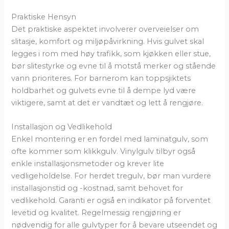
Praktiske Hensyn
Det praktiske aspektet involverer overveielser om
slitasje, komfort og miljøpåvirkning. Hvis gulvet skal
legges i rom med høy trafikk, som kjøkken eller stue,
bør slitestyrke og evne til å motstå merker og stående
vann prioriteres. For barnerom kan toppsjiktets
holdbarhet og gulvets evne til å dempe lyd være
viktigere, samt at det er vandtæt og lett å rengjøre.
Installasjon og Vedlikehold
Enkel montering er en fordel med laminatgulv, som
ofte kommer som klikkgulv. Vinylgulv tilbyr også
enkle installasjonsmetoder og krever lite
vedligeholdelse. For herdet tregulv, bør man vurdere
installasjonstid og -kostnad, samt behovet for
vedlikehold. Garanti er også en indikator på forventet
levetid og kvalitet. Regelmessig rengjøring er
nødvendig for alle gulvtyper for å bevare utseendet og