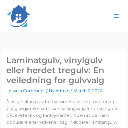
Skip
to
content
Mai
Men
Laminatgulv, vinylgulv
eller herdet tregulv: En
veiledning for gulvvalg
Leave a Comment
/ By
Admin
/
March 6, 2024
Å velge riktig gulv for hjemmet eller kontoret er en
viktig avgjørelse som kan ha langvarig innvirkning på
både estetikk og funksjonalitet. Noen av de mest
populære alternativene i dag inkluderer laminatgulv,