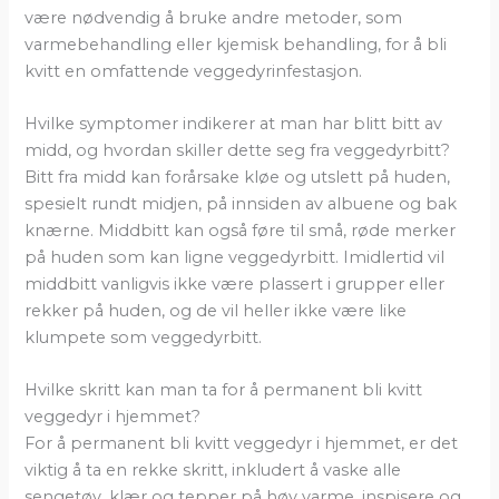
være nødvendig å bruke andre metoder, som
varmebehandling eller kjemisk behandling, for å bli
kvitt en omfattende veggedyrinfestasjon.
Hvilke symptomer indikerer at man har blitt bitt av
midd, og hvordan skiller dette seg fra veggedyrbitt?
Bitt fra midd kan forårsake kløe og utslett på huden,
spesielt rundt midjen, på innsiden av albuene og bak
knærne. Middbitt kan også føre til små, røde merker
på huden som kan ligne veggedyrbitt. Imidlertid vil
middbitt vanligvis ikke være plassert i grupper eller
rekker på huden, og de vil heller ikke være like
klumpete som veggedyrbitt.
Hvilke skritt kan man ta for å permanent bli kvitt
veggedyr i hjemmet?
For å permanent bli kvitt veggedyr i hjemmet, er det
viktig å ta en rekke skritt, inkludert å vaske alle
sengetøy, klær og tepper på høy varme, inspisere og