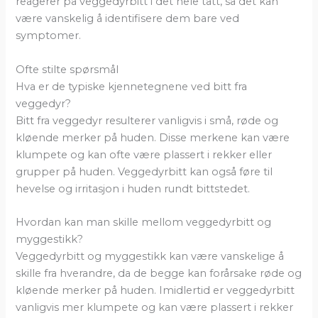
reagerer på veggedyrbitt i det hele tatt, så det kan
være vanskelig å identifisere dem bare ved
symptomer.
Ofte stilte spørsmål
Hva er de typiske kjennetegnene ved bitt fra
veggedyr?
Bitt fra veggedyr resulterer vanligvis i små, røde og
kløende merker på huden. Disse merkene kan være
klumpete og kan ofte være plassert i rekker eller
grupper på huden. Veggedyrbitt kan også føre til
hevelse og irritasjon i huden rundt bittstedet.
Hvordan kan man skille mellom veggedyrbitt og
myggestikk?
Veggedyrbitt og myggestikk kan være vanskelige å
skille fra hverandre, da de begge kan forårsake røde og
kløende merker på huden. Imidlertid er veggedyrbitt
vanligvis mer klumpete og kan være plassert i rekker