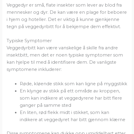
Veggedyr er små, flate insekter som lever av blod fra
mennesker og dyr. De kan være en plage for beboere
i hjem og hoteller. Det er viktig å kunne gjenkjenne
tegn på veggedyrbitt for å bekjempe dem effektivt.
Typiske Symptomer
Veggedyrbitt kan være vanskelige å skille fra andre
insektbitt, men det er noen typiske symptomer som
kan hjelpe til med å identifisere dem. De vanligste
symptomene inkluderer:
Røde, kløende stikk som kan ligne på myggstikk
En klynge av stikk på ett område av kroppen,
som kan indikere at veggedyrene har bitt flere
ganger på samme sted
En liten, rød flekk midt i stikket, som kan
indikere at veggedyret har bitt gjennom klærne
Disse symptomene kan dukke opp umiddelbart etter